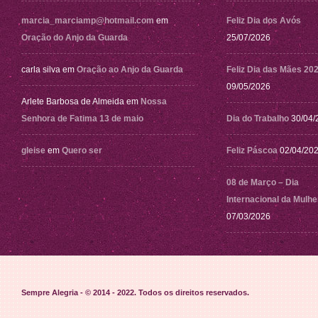
marcia_marciamp@hotmail.com
em
Feliz Dia dos Avós
Oração do Anjo da Guarda
25/07/2026
carla silva
em
Oração ao Anjo da Guarda
Feliz Dia das Mães 20
09/05/2026
Arlete Barbosa de Almeida
em
Nossa
Senhora de Fatima 13 de maio
Dia do Trabalho
30/04/
gleise
em
Quero ser
Feliz Páscoa
02/04/20
08 de Março – Dia
Internacional da Mulhe
07/03/2026
Sempre Alegria - © 2014 - 2022
. Todos os direitos reservados.