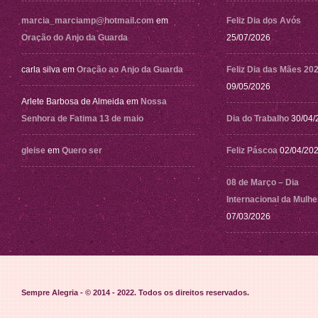
marcia_marciamp@hotmail.com
em
Feliz Dia dos Avós
Oração do Anjo da Guarda
25/07/2026
carla silva
em
Oração ao Anjo da Guarda
Feliz Dia das Mães 20
09/05/2026
Arlete Barbosa de Almeida
em
Nossa
Senhora de Fatima 13 de maio
Dia do Trabalho
30/04/
gleise
em
Quero ser
Feliz Páscoa
02/04/20
08 de Março – Dia
Internacional da Mulhe
07/03/2026
Sempre Alegria - © 2014 - 2022
. Todos os direitos reservados.