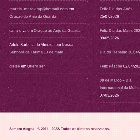
marcia_marciamp@hotmail.com
em
Feliz Dia dos Avós
Oração do Anjo da Guarda
25/07/2026
carla silva
em
Oração ao Anjo da Guarda
Feliz Dia das Mães 20
09/05/2026
Arlete Barbosa de Almeida
em
Nossa
Senhora de Fatima 13 de maio
Dia do Trabalho
30/04/
gleise
em
Quero ser
Feliz Páscoa
02/04/20
08 de Março – Dia
Internacional da Mulhe
07/03/2026
Sempre Alegria - © 2014 - 2022
. Todos os direitos reservados.