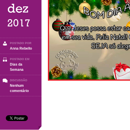
dez
2017
POSTADO POR
Anna Rebello
POSTADO EM
Dias da
Semana
DISCUSSÃO
Nenhum
em
comentário
Sábado