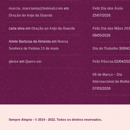
marcia_marciamp@hotmail.com
em
Feliz Dia dos Avós
Oração do Anjo da Guarda
25/07/2026
carla silva
em
Oração ao Anjo da Guarda
Feliz Dia das Mães 20
09/05/2026
Arlete Barbosa de Almeida
em
Nossa
Senhora de Fatima 13 de maio
Dia do Trabalho
30/04/
gleise
em
Quero ser
Feliz Páscoa
02/04/20
08 de Março – Dia
Internacional da Mulhe
07/03/2026
Sempre Alegria - © 2014 - 2022
. Todos os direitos reservados.