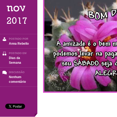
nov
2017
POSTADO POR
Anna Rebello
POSTADO EM
Dias da
Semana
DISCUSSÃO
Nenhum
em
comentário
Sábado