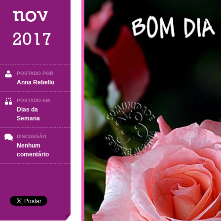
nov
2017
POSTADO POR
Anna Rebello
POSTADO EM
Dias da
Semana
DISCUSSÃO
Nenhum
em
comentário
Sábado