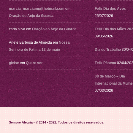
marcia_marciamp@hotmail.com
em
Feliz Dia dos Avós
Oração do Anjo da Guarda
25/07/2026
carla silva
em
Oração ao Anjo da Guarda
Feliz Dia das Mães 20
09/05/2026
Arlete Barbosa de Almeida
em
Nossa
Senhora de Fatima 13 de maio
Dia do Trabalho
30/04/
gleise
em
Quero ser
Feliz Páscoa
02/04/20
08 de Março – Dia
Internacional da Mulhe
07/03/2026
Sempre Alegria - © 2014 - 2022
. Todos os direitos reservados.