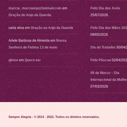
marcia_marciamp@hotmail.com
em
Feliz Dia dos Avós
Oração do Anjo da Guarda
25/07/2026
carla silva
em
Oração ao Anjo da Guarda
Feliz Dia das Mães 20
09/05/2026
Arlete Barbosa de Almeida
em
Nossa
Senhora de Fatima 13 de maio
Dia do Trabalho
30/04/
gleise
em
Quero ser
Feliz Páscoa
02/04/20
08 de Março – Dia
Internacional da Mulhe
07/03/2026
Sempre Alegria - © 2014 - 2022
. Todos os direitos reservados.