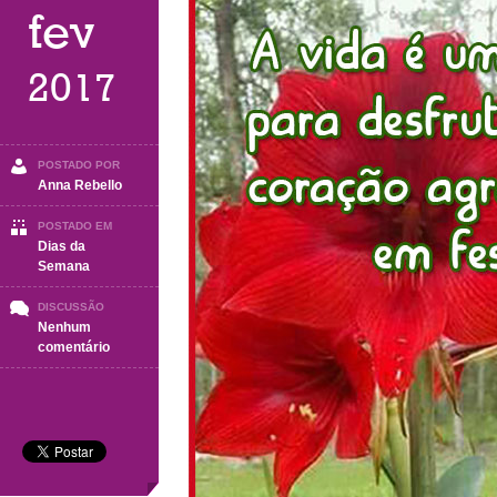
fev
2017
POSTADO POR
Anna Rebello
POSTADO EM
Dias da
Semana
DISCUSSÃO
Nenhum
em
comentário
Sábado