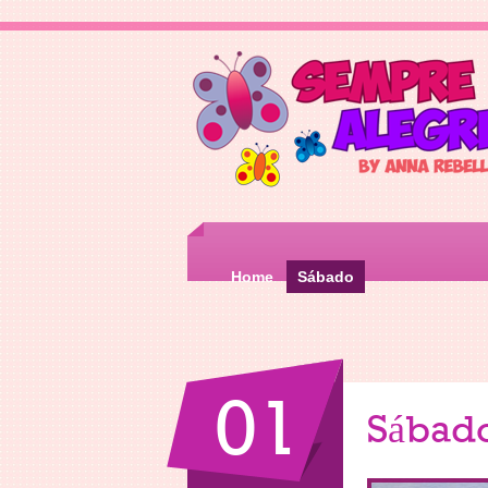
Home
Sábado
01
Sábad