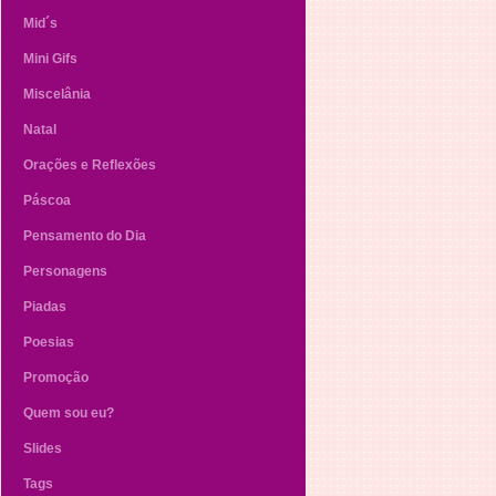
Mid´s
Mini Gifs
Miscelânia
Natal
Orações e Reflexões
Páscoa
Pensamento do Dia
Personagens
Piadas
Poesias
Promoção
Quem sou eu?
Slides
Tags