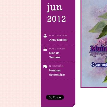
jun
2012
POSTADO POR
Anna Rebello
POSTADO EM
Dias da
Semana
DISCUSSÃO
Nenhum
em
comentário
Sábado