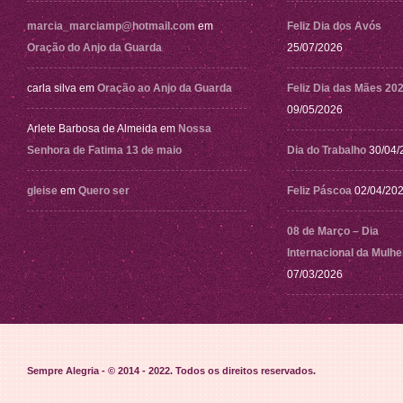
marcia_marciamp@hotmail.com
em
Feliz Dia dos Avós
Oração do Anjo da Guarda
25/07/2026
carla silva
em
Oração ao Anjo da Guarda
Feliz Dia das Mães 20
09/05/2026
Arlete Barbosa de Almeida
em
Nossa
Senhora de Fatima 13 de maio
Dia do Trabalho
30/04/
gleise
em
Quero ser
Feliz Páscoa
02/04/20
08 de Março – Dia
Internacional da Mulhe
07/03/2026
Sempre Alegria - © 2014 - 2022
. Todos os direitos reservados.