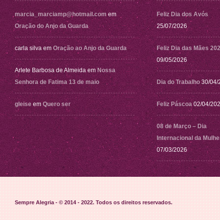
marcia_marciamp@hotmail.com
em
Feliz Dia dos Avós
Oração do Anjo da Guarda
25/07/2026
carla silva
em
Oração ao Anjo da Guarda
Feliz Dia das Mães 20
09/05/2026
Arlete Barbosa de Almeida
em
Nossa
Senhora de Fatima 13 de maio
Dia do Trabalho
30/04/
gleise
em
Quero ser
Feliz Páscoa
02/04/20
08 de Março – Dia
Internacional da Mulhe
07/03/2026
Sempre Alegria - © 2014 - 2022
. Todos os direitos reservados.