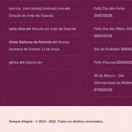
marcia_marciamp@hotmail.com
em
Feliz Dia dos Avós
Oração do Anjo da Guarda
25/07/2026
carla silva
em
Oração ao Anjo da Guarda
Feliz Dia das Mães 20
09/05/2026
Arlete Barbosa de Almeida
em
Nossa
Senhora de Fatima 13 de maio
Dia do Trabalho
30/04/
gleise
em
Quero ser
Feliz Páscoa
02/04/20
08 de Março – Dia
Internacional da Mulhe
07/03/2026
Sempre Alegria - © 2014 - 2022
. Todos os direitos reservados.