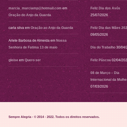
marcia_marciamp@hotmail.com
em
Feliz Dia dos Avós
Oração do Anjo da Guarda
25/07/2026
carla silva
em
Oração ao Anjo da Guarda
Feliz Dia das Mães 20
09/05/2026
Arlete Barbosa de Almeida
em
Nossa
Senhora de Fatima 13 de maio
Dia do Trabalho
30/04/
gleise
em
Quero ser
Feliz Páscoa
02/04/20
08 de Março – Dia
Internacional da Mulhe
07/03/2026
Sempre Alegria - © 2014 - 2022
. Todos os direitos reservados.