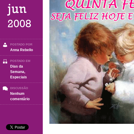
jun
2008
POSTADO POR
Anna Rebello
POSTADO EM
Dias da
Semana
,
Especiais
DISCUSSÃO
Nenhum
em
comentário
Quinta
Feira