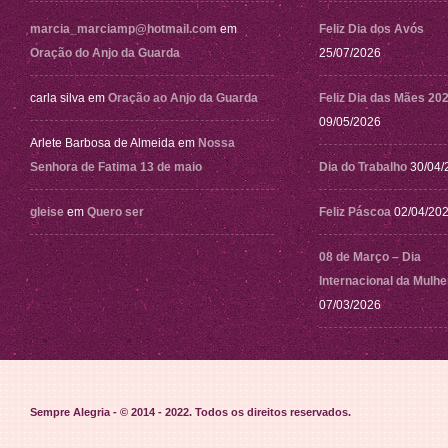
marcia_marciamp@hotmail.com
em
Feliz Dia dos Avós
Oração do Anjo da Guarda
25/07/2026
carla silva
em
Oração ao Anjo da Guarda
Feliz Dia das Mães 20
09/05/2026
Arlete Barbosa de Almeida
em
Nossa
Senhora de Fatima 13 de maio
Dia do Trabalho
30/04/
gleise
em
Quero ser
Feliz Páscoa
02/04/20
08 de Março – Dia
Internacional da Mulhe
07/03/2026
Sempre Alegria - © 2014 - 2022
. Todos os direitos reservados.