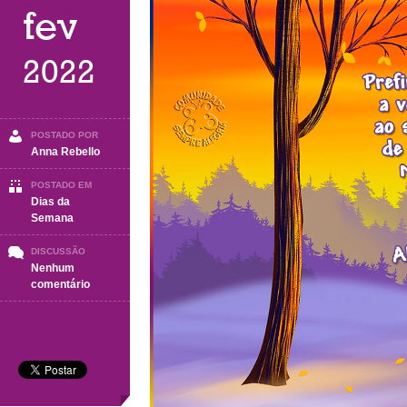
fev
2022
POSTADO POR
Anna Rebello
POSTADO EM
Dias da
Semana
DISCUSSÃO
Nenhum
em
comentário
QUINTA
FEIRA