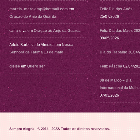
marcia_marciamp@hotmail.com
em
Feliz Dia dos Avós
Oração do Anjo da Guarda
25/07/2026
carla silva
em
Oração ao Anjo da Guarda
Feliz Dia das Mães 20
09/05/2026
Arlete Barbosa de Almeida
em
Nossa
Senhora de Fatima 13 de maio
Dia do Trabalho
30/04/
gleise
em
Quero ser
Feliz Páscoa
02/04/20
08 de Março – Dia
Internacional da Mulhe
07/03/2026
Sempre Alegria - © 2014 - 2022
. Todos os direitos reservados.