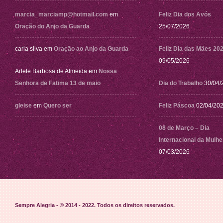
marcia_marciamp@hotmail.com
em
Feliz Dia dos Avós
Oração do Anjo da Guarda
25/07/2026
carla silva
em
Oração ao Anjo da Guarda
Feliz Dia das Mães 20
09/05/2026
Arlete Barbosa de Almeida
em
Nossa
Senhora de Fatima 13 de maio
Dia do Trabalho
30/04/
gleise
em
Quero ser
Feliz Páscoa
02/04/20
08 de Março – Dia
Internacional da Mulhe
07/03/2026
Sempre Alegria - © 2014 - 2022
. Todos os direitos reservados.