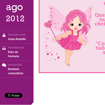
ago
2012
POSTADO POR
Anna Rebello
POSTADO EM
Dias da
Semana
DISCUSSÃO
Nenhum
em
comentário
Quinta-
Feira