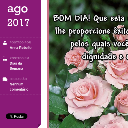
ago
2017
POSTADO POR
Anna Rebello
POSTADO EM
Dias da
Semana
DISCUSSÃO
Nenhum
em
comentário
Quinta-
Feira