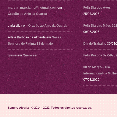
marcia_marciamp@hotmail.com
em
Feliz Dia dos Avós
Oração do Anjo da Guarda
25/07/2026
carla silva
em
Oração ao Anjo da Guarda
Feliz Dia das Mães 20
09/05/2026
Arlete Barbosa de Almeida
em
Nossa
Senhora de Fatima 13 de maio
Dia do Trabalho
30/04/
gleise
em
Quero ser
Feliz Páscoa
02/04/20
08 de Março – Dia
Internacional da Mulhe
07/03/2026
Sempre Alegria - © 2014 - 2022
. Todos os direitos reservados.