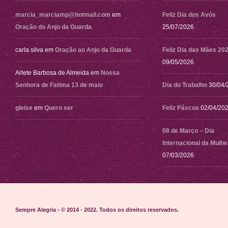
marcia_marciamp@hotmail.com
em
Feliz Dia dos Avós
Oração do Anjo da Guarda
25/07/2026
carla silva
em
Oração ao Anjo da Guarda
Feliz Dia das Mães 20
09/05/2026
Arlete Barbosa de Almeida
em
Nossa
Senhora de Fatima 13 de maio
Dia do Trabalho
30/04/
gleise
em
Quero ser
Feliz Páscoa
02/04/20
08 de Março – Dia
Internacional da Mulhe
07/03/2026
Sempre Alegria - © 2014 - 2022
. Todos os direitos reservados.