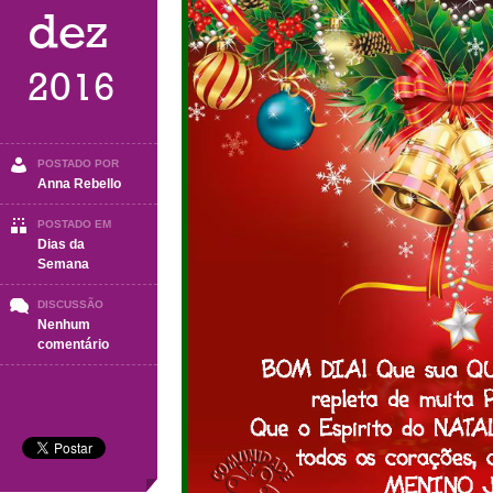
dez
2016
POSTADO POR
Anna Rebello
POSTADO EM
Dias da
Semana
DISCUSSÃO
Nenhum
em
comentário
Quinta-
Feira