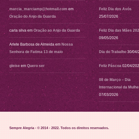
marcia_marciamp@hotmail.com
em
Feliz Dia dos Avós
Oração do Anjo da Guarda
25/07/2026
carla silva
em
Oração ao Anjo da Guarda
Feliz Dia das Mães 20
09/05/2026
Arlete Barbosa de Almeida
em
Nossa
Senhora de Fatima 13 de maio
Dia do Trabalho
30/04/
gleise
em
Quero ser
Feliz Páscoa
02/04/20
08 de Março – Dia
Internacional da Mulhe
07/03/2026
Sempre Alegria - © 2014 - 2022
. Todos os direitos reservados.