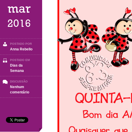
mar
2016
POSTADO POR
Anna Rebello
POSTADO EM
Dias da
Semana
DISCUSSÃO
Nenhum
em
comentário
Quinta-
Feira