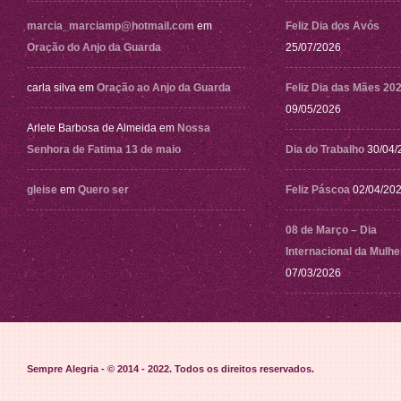
marcia_marciamp@hotmail.com
em
Feliz Dia dos Avós
Oração do Anjo da Guarda
25/07/2026
carla silva
em
Oração ao Anjo da Guarda
Feliz Dia das Mães 20
09/05/2026
Arlete Barbosa de Almeida
em
Nossa
Senhora de Fatima 13 de maio
Dia do Trabalho
30/04/
gleise
em
Quero ser
Feliz Páscoa
02/04/20
08 de Março – Dia
Internacional da Mulhe
07/03/2026
Sempre Alegria - © 2014 - 2022
. Todos os direitos reservados.