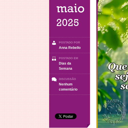
maio
2025
POSTADO POR
Anna Rebello
POSTADO EM
Dias da
Semana
DISCUSSÃO
Nenhum
em
comentário
QUARTA-
FEIRA