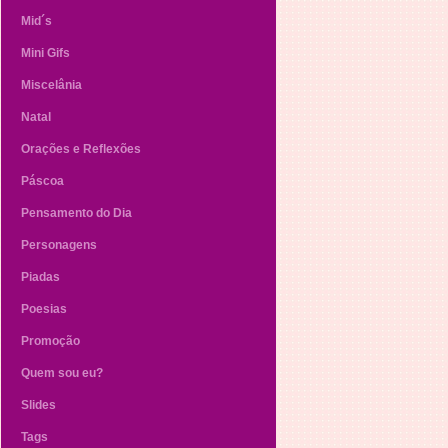
Mid´s
Mini Gifs
Miscelânia
Natal
Orações e Reflexões
Páscoa
Pensamento do Dia
Personagens
Piadas
Poesias
Promoção
Quem sou eu?
Slides
Tags