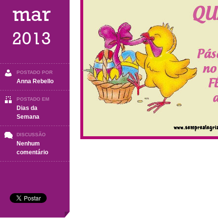
mar
2013
POSTADO POR
Anna Rebello
POSTADO EM
Dias da
Semana
DISCUSSÃO
Nenhum
em
comentário
Quarta-
Feira