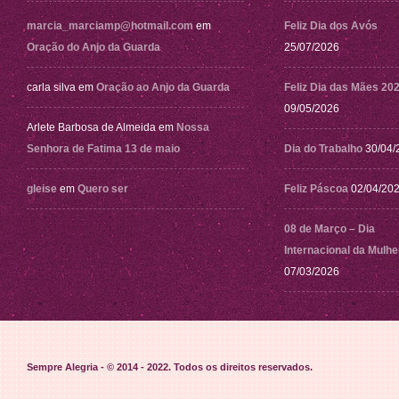
marcia_marciamp@hotmail.com
em
Feliz Dia dos Avós
Oração do Anjo da Guarda
25/07/2026
carla silva
em
Oração ao Anjo da Guarda
Feliz Dia das Mães 20
09/05/2026
Arlete Barbosa de Almeida
em
Nossa
Senhora de Fatima 13 de maio
Dia do Trabalho
30/04/
gleise
em
Quero ser
Feliz Páscoa
02/04/20
08 de Março – Dia
Internacional da Mulhe
07/03/2026
Sempre Alegria - © 2014 - 2022
. Todos os direitos reservados.