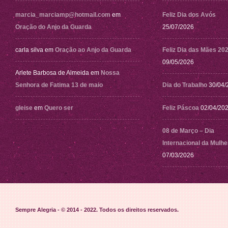
marcia_marciamp@hotmail.com
em
Feliz Dia dos Avós
Oração do Anjo da Guarda
25/07/2026
carla silva
em
Oração ao Anjo da Guarda
Feliz Dia das Mães 20
09/05/2026
Arlete Barbosa de Almeida
em
Nossa
Senhora de Fatima 13 de maio
Dia do Trabalho
30/04/
gleise
em
Quero ser
Feliz Páscoa
02/04/20
08 de Março – Dia
Internacional da Mulhe
07/03/2026
Sempre Alegria - © 2014 - 2022
. Todos os direitos reservados.