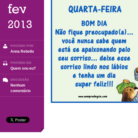
fev
2013
POSTADO POR
Anna Rebello
POSTADO EM
Quem sou eu?
DISCUSSÃO
Nenhum
em
comentário
Quarta-
Feira