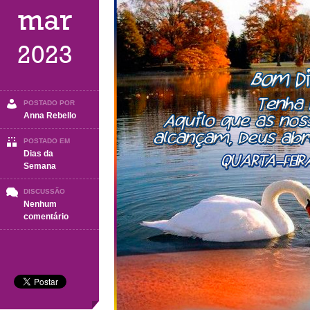
mar
2023
POSTADO POR
Anna Rebello
POSTADO EM
Dias da
Semana
DISCUSSÃO
Nenhum
em
comentário
QUARTA-
FEIRA