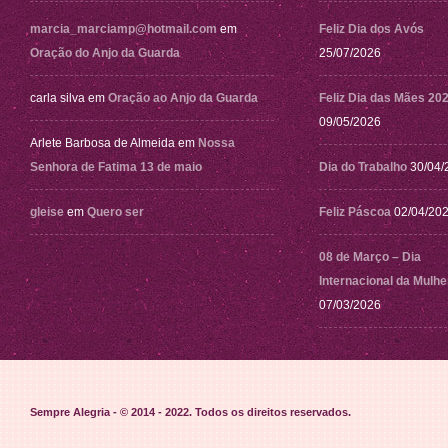
marcia_marciamp@hotmail.com
em
Feliz Dia dos Avós
Oração do Anjo da Guarda
25/07/2026
carla silva
em
Oração ao Anjo da Guarda
Feliz Dia das Mães 20
09/05/2026
Arlete Barbosa de Almeida
em
Nossa
Senhora de Fatima 13 de maio
Dia do Trabalho
30/04/
gleise
em
Quero ser
Feliz Páscoa
02/04/20
08 de Março – Dia
Internacional da Mulhe
07/03/2026
Sempre Alegria - © 2014 - 2022
. Todos os direitos reservados.