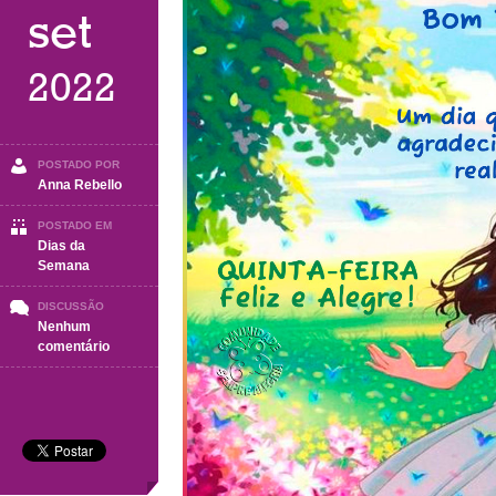
set
2022
POSTADO POR
Anna Rebello
POSTADO EM
Dias da
Semana
DISCUSSÃO
Nenhum
em
comentário
QUARTA-
FEIRA