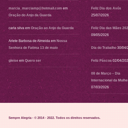
marcia_marciamp@hotmail.com
em
Feliz Dia dos Avós
Oração do Anjo da Guarda
25/07/2026
carla silva
em
Oração ao Anjo da Guarda
Feliz Dia das Mães 20
09/05/2026
Arlete Barbosa de Almeida
em
Nossa
Senhora de Fatima 13 de maio
Dia do Trabalho
30/04/
gleise
em
Quero ser
Feliz Páscoa
02/04/20
08 de Março – Dia
Internacional da Mulhe
07/03/2026
Sempre Alegria - © 2014 - 2022
. Todos os direitos reservados.