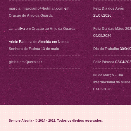
marcia_marciamp@hotmail.com
em
Feliz Dia dos Avós
Oração do Anjo da Guarda
25/07/2026
carla silva
em
Oração ao Anjo da Guarda
Feliz Dia das Mães 20
09/05/2026
Arlete Barbosa de Almeida
em
Nossa
Senhora de Fatima 13 de maio
Dia do Trabalho
30/04/
gleise
em
Quero ser
Feliz Páscoa
02/04/20
08 de Março – Dia
Internacional da Mulhe
07/03/2026
Sempre Alegria - © 2014 - 2022
. Todos os direitos reservados.