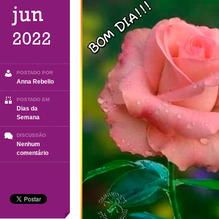
jun
2022
POSTADO POR
Anna Rebello
POSTADO EM
Dias da
Semana
DISCUSSÃO
Nenhum
em
comentário
QUARTA-
FEIRA