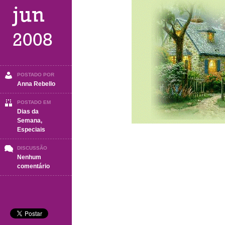
jun
2008
POSTADO POR
Anna Rebello
POSTADO EM
Dias da
Semana
,
Especiais
DISCUSSÃO
Nenhum
em
comentário
Quarta
Feira