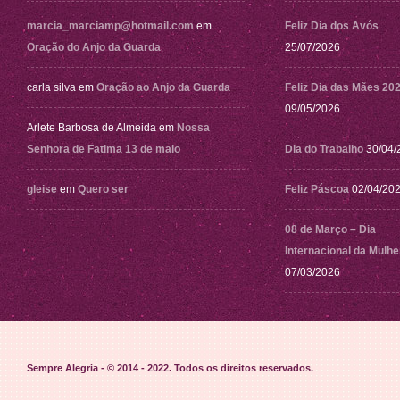
marcia_marciamp@hotmail.com
em
Feliz Dia dos Avós
Oração do Anjo da Guarda
25/07/2026
carla silva
em
Oração ao Anjo da Guarda
Feliz Dia das Mães 20
09/05/2026
Arlete Barbosa de Almeida
em
Nossa
Senhora de Fatima 13 de maio
Dia do Trabalho
30/04/
gleise
em
Quero ser
Feliz Páscoa
02/04/20
08 de Março – Dia
Internacional da Mulhe
07/03/2026
Sempre Alegria - © 2014 - 2022
. Todos os direitos reservados.