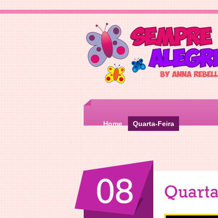
Home
Quarta-Feira
08
Quarta