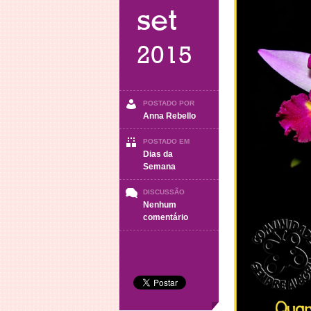
set
2015
POSTADO POR
Anna Rebello
POSTADO EM
Dias da
Semana
DISCUSSÃO
Nenhum
em
comentário
Quarta-
Feira