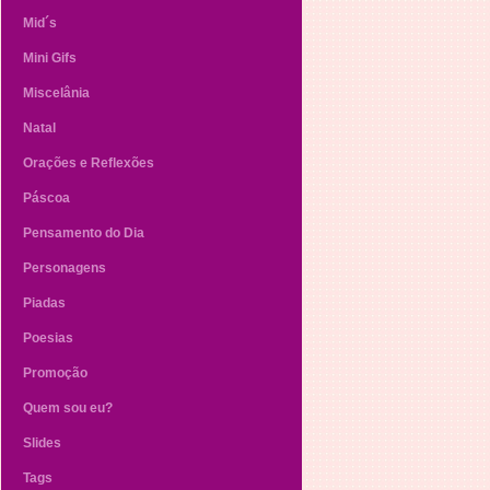
Mid´s
Mini Gifs
Miscelânia
Natal
Orações e Reflexões
Páscoa
Pensamento do Dia
Personagens
Piadas
Poesias
Promoção
Quem sou eu?
Slides
Tags