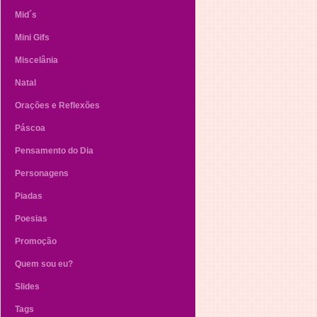
Mid´s
Mini Gifs
Miscelânia
Natal
Orações e Reflexões
Páscoa
Pensamento do Dia
Personagens
Piadas
Poesias
Promoção
Quem sou eu?
Slides
Tags