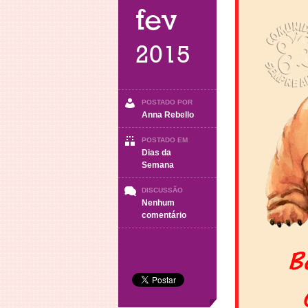
fev
2015
POSTADO POR
Anna Rebello
POSTADO EM
Dias da
Semana
DISCUSSÃO
Nenhum
em
comentário
Quarta-
Feira