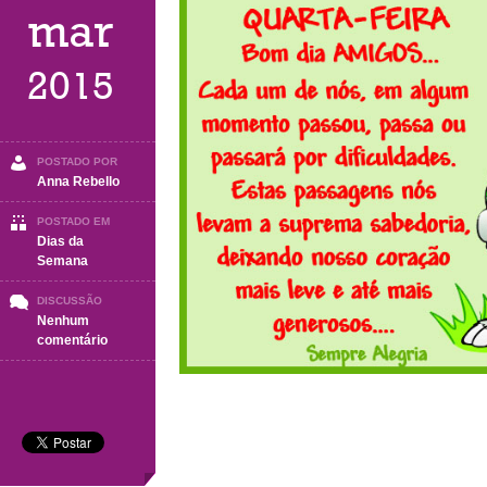
mar
2015
POSTADO POR
Anna Rebello
POSTADO EM
Dias da
Semana
DISCUSSÃO
Nenhum
em
comentário
Quarta-
Feira