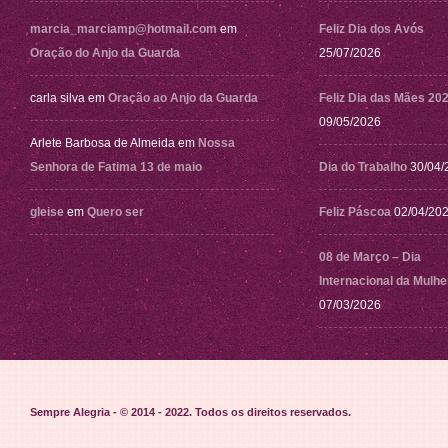
marcia_marciamp@hotmail.com
em
Feliz Dia dos Avós
Oração do Anjo da Guarda
25/07/2026
carla silva
em
Oração ao Anjo da Guarda
Feliz Dia das Mães 20
09/05/2026
Arlete Barbosa de Almeida
em
Nossa
Senhora de Fatima 13 de maio
Dia do Trabalho
30/04/
gleise
em
Quero ser
Feliz Páscoa
02/04/20
08 de Março – Dia
Internacional da Mulhe
07/03/2026
Sempre Alegria - © 2014 - 2022
. Todos os direitos reservados.