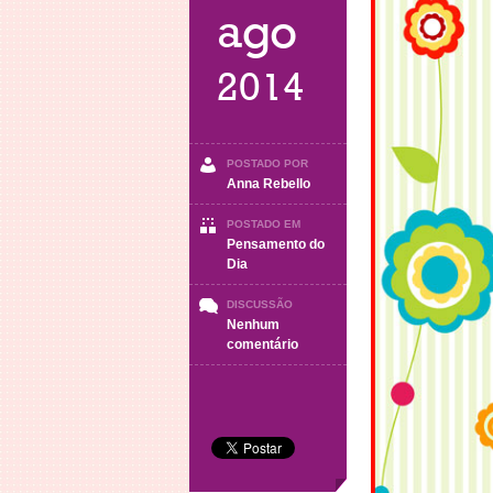
ago
2014
POSTADO POR
Anna Rebello
POSTADO EM
Pensamento do
Dia
DISCUSSÃO
Nenhum
em
comentário
Pensamentos
do
dia