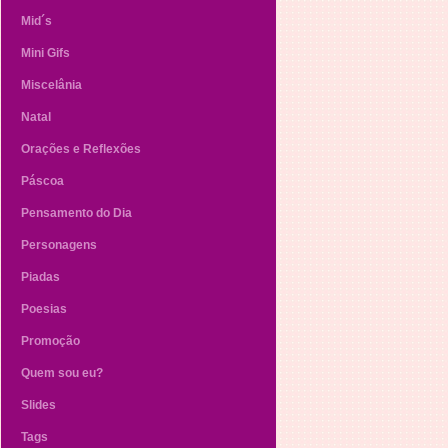
Mid´s
Mini Gifs
Miscelânia
Natal
Orações e Reflexões
Páscoa
Pensamento do Dia
Personagens
Piadas
Poesias
Promoção
Quem sou eu?
Slides
Tags