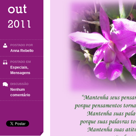
out
2011
POSTADO POR
Anna Rebello
POSTADO EM
Especiais
,
Mensagens
DISCUSSÃO
Nenhum
em
comentário
Pensamento
positivo