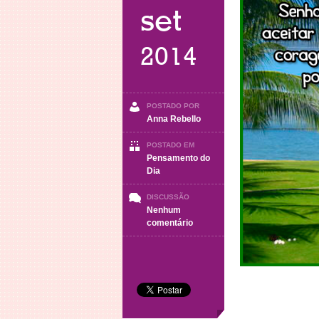
set
2014
POSTADO POR
Anna Rebello
POSTADO EM
Pensamento do
Dia
DISCUSSÃO
Nenhum
em
comentário
Pensamento
do
dia