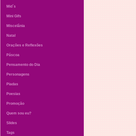
Mid´s
Mini Gifs
Miscelânia
Natal
Orações e Reflexões
Páscoa
Pensamento do Dia
Personagens
Piadas
Poesias
Promoção
Quem sou eu?
Slides
Tags