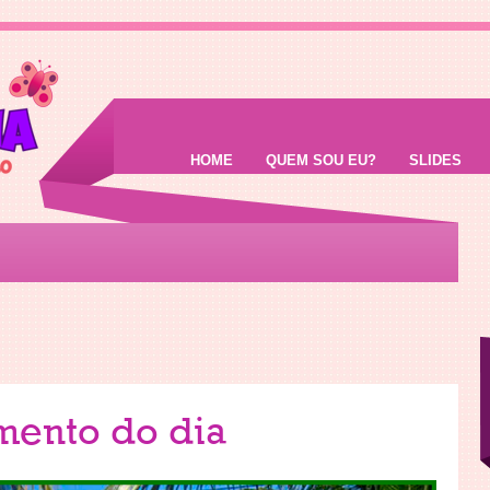
HOME
QUEM SOU EU?
SLIDES
mento do dia