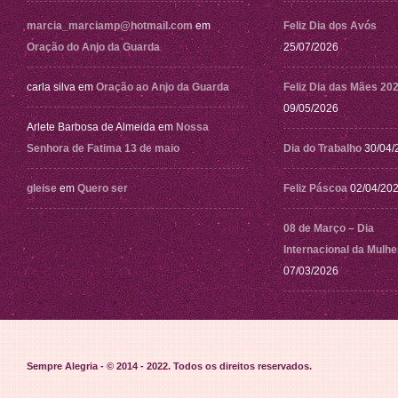
marcia_marciamp@hotmail.com
em
Feliz Dia dos Avós
Oração do Anjo da Guarda
25/07/2026
carla silva
em
Oração ao Anjo da Guarda
Feliz Dia das Mães 20
09/05/2026
Arlete Barbosa de Almeida
em
Nossa
Senhora de Fatima 13 de maio
Dia do Trabalho
30/04/
gleise
em
Quero ser
Feliz Páscoa
02/04/20
08 de Março – Dia
Internacional da Mulhe
07/03/2026
Sempre Alegria - © 2014 - 2022
. Todos os direitos reservados.