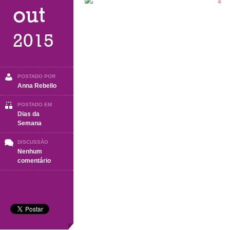
out
2015
POSTADO POR
Anna Rebello
POSTADO EM
Dias da
Semana
DISCUSSÃO
Nenhum
em
comentário
Ótima
semana