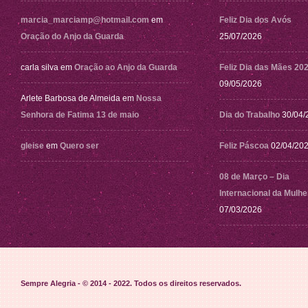
marcia_marciamp@hotmail.com
em
Feliz Dia dos Avós
Oração do Anjo da Guarda
25/07/2026
carla silva
em
Oração ao Anjo da Guarda
Feliz Dia das Mães 20
09/05/2026
Arlete Barbosa de Almeida
em
Nossa
Senhora de Fatima 13 de maio
Dia do Trabalho
30/04/
gleise
em
Quero ser
Feliz Páscoa
02/04/20
08 de Março – Dia
Internacional da Mulhe
07/03/2026
Sempre Alegria - © 2014 - 2022
. Todos os direitos reservados.