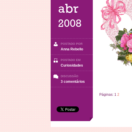
abr
2008
POSTADO POR
Anna Rebello
POSTADO EM
Curiosidades
DISCUSSÃO
em
3 comentários
Origem
do
Páginas:
1
2
dia
das
mães