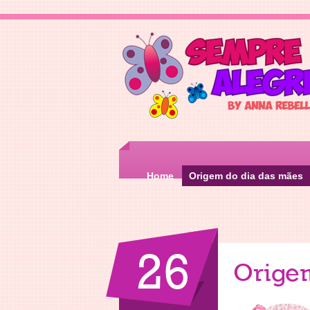
Home
Origem do dia das mães
26
Origem