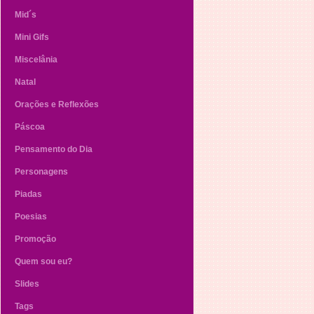
Mid´s
Mini Gifs
Miscelânia
Natal
Orações e Reflexões
Páscoa
Pensamento do Dia
Personagens
Piadas
Poesias
Promoção
Quem sou eu?
Slides
Tags