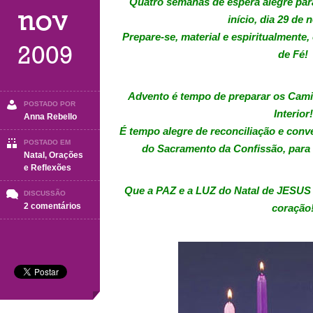
Quatro semanas de espera alegre par
nov
início, dia 29 de
Prepare-se, material e espiritualment
2009
de Fé!
Advento é tempo de preparar os Cam
POSTADO POR
Interior!
Anna Rebello
É tempo alegre de reconciliação e conv
POSTADO EM
do Sacramento da Confissão, para 
Natal
,
Orações
e Reflexões
Que a PAZ e a LUZ do Natal de JESUS
DISCUSSÃO
em
2 comentários
coração
ORAÇÃO
DO
ADVENTO