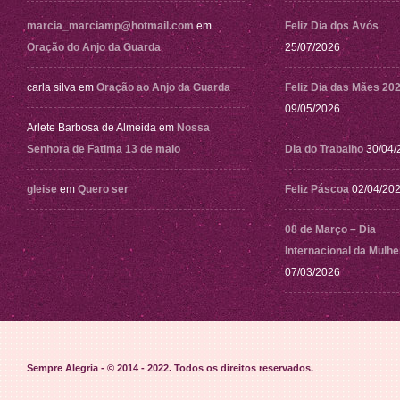
marcia_marciamp@hotmail.com
em
Feliz Dia dos Avós
Oração do Anjo da Guarda
25/07/2026
carla silva
em
Oração ao Anjo da Guarda
Feliz Dia das Mães 20
09/05/2026
Arlete Barbosa de Almeida
em
Nossa
Senhora de Fatima 13 de maio
Dia do Trabalho
30/04/
gleise
em
Quero ser
Feliz Páscoa
02/04/20
08 de Março – Dia
Internacional da Mulhe
07/03/2026
Sempre Alegria - © 2014 - 2022
. Todos os direitos reservados.