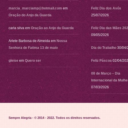
marcia_marciamp@hotmail.com
em
Feliz Dia dos Avós
Oração do Anjo da Guarda
25/07/2026
carla silva
em
Oração ao Anjo da Guarda
Feliz Dia das Mães 20
09/05/2026
Arlete Barbosa de Almeida
em
Nossa
Senhora de Fatima 13 de maio
Dia do Trabalho
30/04/
gleise
em
Quero ser
Feliz Páscoa
02/04/20
08 de Março – Dia
Internacional da Mulhe
07/03/2026
Sempre Alegria - © 2014 - 2022
. Todos os direitos reservados.