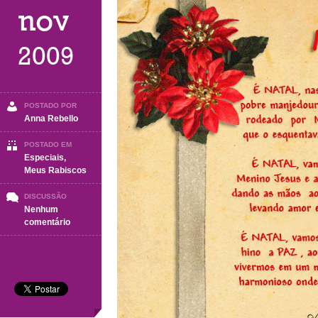
nov
2009
POSTADO POR
Anna Rebello
POSTADO EM
Especiais
,
Meus Rabiscos
DISCUSSÃO
Nenhum
em
comentário
NATAL