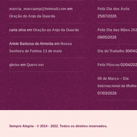
marcia_marciamp@hotmail.com
em
Feliz Dia dos Avós
Oração do Anjo da Guarda
25/07/2026
carla silva
em
Oração ao Anjo da Guarda
Feliz Dia das Mães 20
09/05/2026
Arlete Barbosa de Almeida
em
Nossa
Senhora de Fatima 13 de maio
Dia do Trabalho
30/04/
gleise
em
Quero ser
Feliz Páscoa
02/04/20
08 de Março – Dia
Internacional da Mulhe
07/03/2026
Sempre Alegria - © 2014 - 2022
. Todos os direitos reservados.