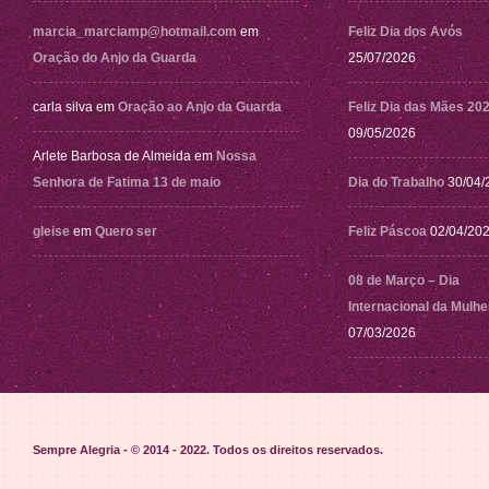
marcia_marciamp@hotmail.com
em
Feliz Dia dos Avós
Oração do Anjo da Guarda
25/07/2026
carla silva
em
Oração ao Anjo da Guarda
Feliz Dia das Mães 20
09/05/2026
Arlete Barbosa de Almeida
em
Nossa
Senhora de Fatima 13 de maio
Dia do Trabalho
30/04/
gleise
em
Quero ser
Feliz Páscoa
02/04/20
08 de Março – Dia
Internacional da Mulhe
07/03/2026
Sempre Alegria - © 2014 - 2022
. Todos os direitos reservados.