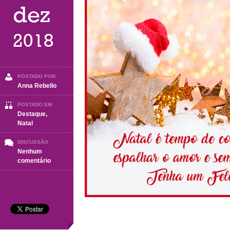
dez
2018
POSTADO POR
Anna Rebello
POSTADO EM
Destaque
,
Natal
DISCUSSÃO
Nenhum
em
comentário
Natal
2018