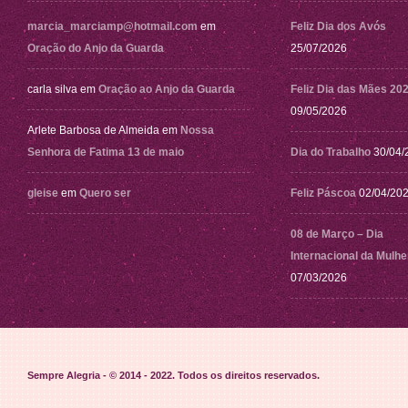
marcia_marciamp@hotmail.com
em
Feliz Dia dos Avós
Oração do Anjo da Guarda
25/07/2026
carla silva
em
Oração ao Anjo da Guarda
Feliz Dia das Mães 20
09/05/2026
Arlete Barbosa de Almeida
em
Nossa
Senhora de Fatima 13 de maio
Dia do Trabalho
30/04/
gleise
em
Quero ser
Feliz Páscoa
02/04/20
08 de Março – Dia
Internacional da Mulhe
07/03/2026
Sempre Alegria - © 2014 - 2022
. Todos os direitos reservados.