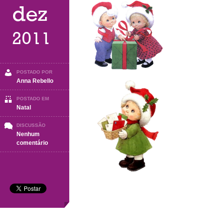
dez
2011
POSTADO POR
Anna Rebello
POSTADO EM
Natal
DISCUSSÃO
Nenhum
em
comentário
Natal
2011