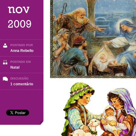
nov
2009
POSTADO POR
Anna Rebello
POSTADO EM
Natal
DISCUSSÃO
em
1 comentário
NATAL
2009
Presépios