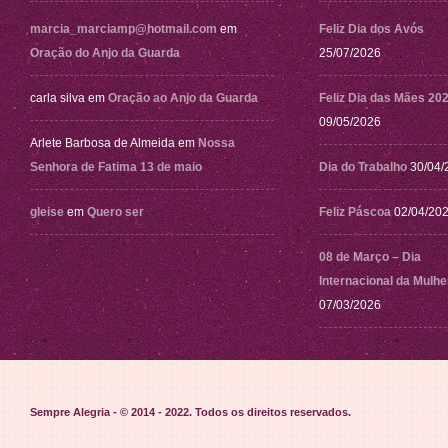
marcia_marciamp@hotmail.com
em
Feliz Dia dos Avós
Oração do Anjo da Guarda
25/07/2026
carla silva
em
Oração ao Anjo da Guarda
Feliz Dia das Mães 20
09/05/2026
Arlete Barbosa de Almeida
em
Nossa
Senhora de Fatima 13 de maio
Dia do Trabalho
30/04/
gleise
em
Quero ser
Feliz Páscoa
02/04/20
08 de Março – Dia
Internacional da Mulhe
07/03/2026
Sempre Alegria - © 2014 - 2022
. Todos os direitos reservados.