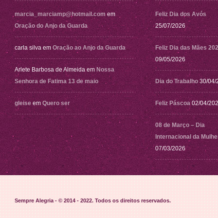
marcia_marciamp@hotmail.com
em
Feliz Dia dos Avós
Oração do Anjo da Guarda
25/07/2026
carla silva
em
Oração ao Anjo da Guarda
Feliz Dia das Mães 20
09/05/2026
Arlete Barbosa de Almeida
em
Nossa
Senhora de Fatima 13 de maio
Dia do Trabalho
30/04/
gleise
em
Quero ser
Feliz Páscoa
02/04/20
08 de Março – Dia
Internacional da Mulhe
07/03/2026
Sempre Alegria - © 2014 - 2022
. Todos os direitos reservados.