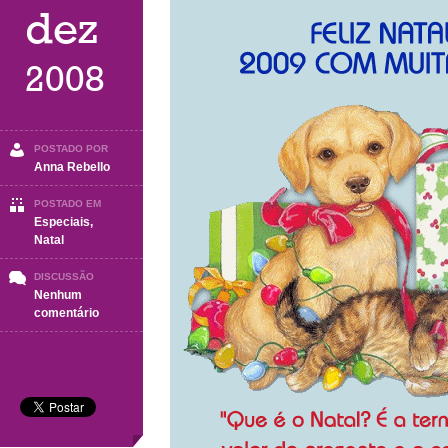
dez
2008
POSTADO POR
Anna Rebello
POSTADO EM
Especiais
,
Natal
DISCUSSÃO
Nenhum
em
comentário
Natal