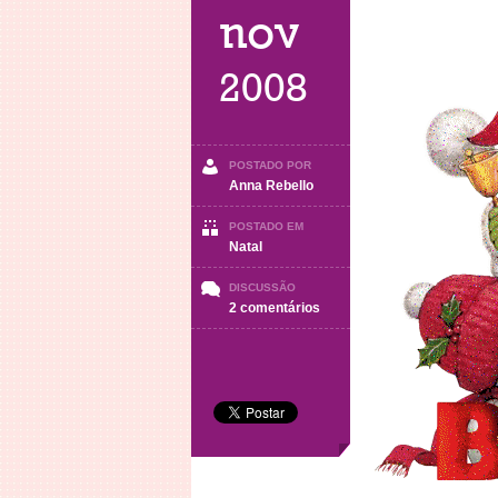
nov
2008
POSTADO POR
Anna Rebello
POSTADO EM
Natal
DISCUSSÃO
em
2 comentários
Natal
1