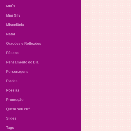
Mid´s
Mini Gifs
Miscelânia
Natal
Orações e Reflexões
Páscoa
Pensamento do Dia
Personagens
Piadas
Poesias
Promoção
Quem sou eu?
Slides
Tags