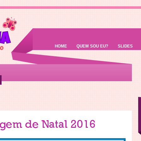
HOME
QUEM SOU EU?
SLIDES
gem de Natal 2016