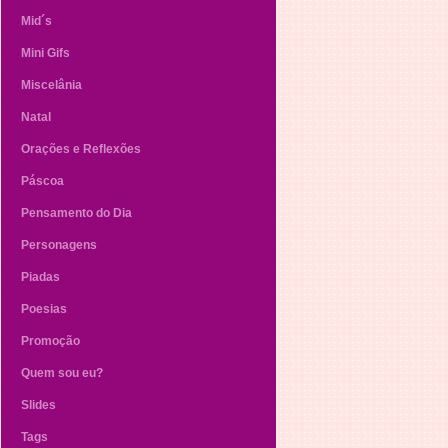
Mid´s
Mini Gifs
Miscelânia
Natal
Orações e Reflexões
Páscoa
Pensamento do Dia
Personagens
Piadas
Poesias
Promoção
Quem sou eu?
Slides
Tags