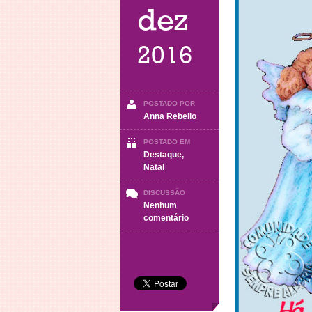
dez
2016
POSTADO POR
Anna Rebello
POSTADO EM
Destaque
,
Natal
DISCUSSÃO
Nenhum
em
comentário
Mensagem
de
Natal
2016