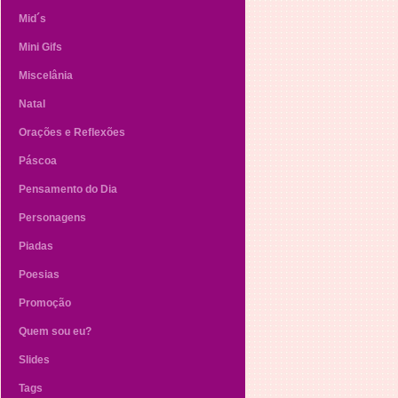
Mid´s
Mini Gifs
Miscelânia
Natal
Orações e Reflexões
Páscoa
Pensamento do Dia
Personagens
Piadas
Poesias
Promoção
Quem sou eu?
Slides
Tags