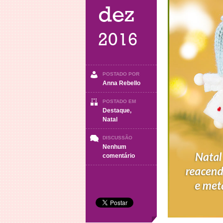
dez
2016
POSTADO POR
Anna Rebello
POSTADO EM
Destaque
,
Natal
DISCUSSÃO
Nenhum
em
comentário
Mensagem
de
Natal
2016