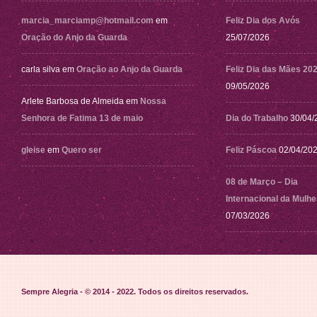
marcia_marciamp@hotmail.com
em
Feliz Dia dos Avós
Oração do Anjo da Guarda
25/07/2026
carla silva
em
Oração ao Anjo da Guarda
Feliz Dia das Mães 20
09/05/2026
Arlete Barbosa de Almeida
em
Nossa
Senhora de Fatima 13 de maio
Dia do Trabalho
30/04/
gleise
em
Quero ser
Feliz Páscoa
02/04/20
08 de Março – Dia
Internacional da Mulhe
07/03/2026
Sempre Alegria - © 2014 - 2022
. Todos os direitos reservados.