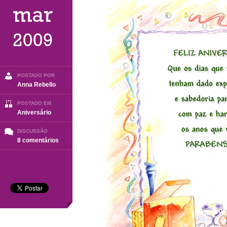
mar
2009
POSTADO POR
Anna Rebello
POSTADO EM
Aniversário
DISCUSSÃO
em
8 comentários
Mensagem
de
aniversário