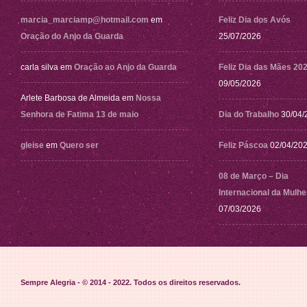
marcia_marciamp@hotmail.com
em
Feliz Dia dos Avós
Oração do Anjo da Guarda
25/07/2026
carla silva
em
Oração ao Anjo da Guarda
Feliz Dia das Mães 20
09/05/2026
Arlete Barbosa de Almeida
em
Nossa
Senhora de Fatima 13 de maio
Dia do Trabalho
30/04/
gleise
em
Quero ser
Feliz Páscoa
02/04/20
08 de Março – Dia
Internacional da Mulhe
07/03/2026
Sempre Alegria - © 2014 - 2022
. Todos os direitos reservados.