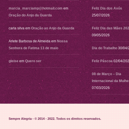
marcia_marciamp@hotmail.com
em
Feliz Dia dos Avós
Oração do Anjo da Guarda
25/07/2026
carla silva
em
Oração ao Anjo da Guarda
Feliz Dia das Mães 20
09/05/2026
Arlete Barbosa de Almeida
em
Nossa
Senhora de Fatima 13 de maio
Dia do Trabalho
30/04/
gleise
em
Quero ser
Feliz Páscoa
02/04/20
08 de Março – Dia
Internacional da Mulhe
07/03/2026
Sempre Alegria - © 2014 - 2022
. Todos os direitos reservados.