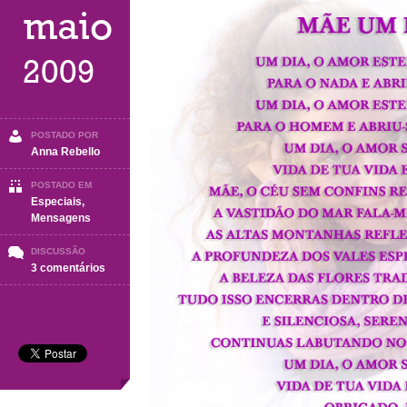
maio
2009
POSTADO POR
Anna Rebello
POSTADO EM
Especiais
,
Mensagens
DISCUSSÃO
em
3 comentários
Mãe
um
dia…