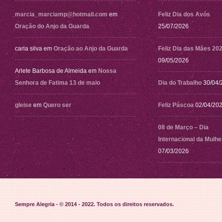
marcia_marciamp@hotmail.com
em
Feliz Dia dos Avós
Oração do Anjo da Guarda
25/07/2026
carla silva
em
Oração ao Anjo da Guarda
Feliz Dia das Mães 20
09/05/2026
Arlete Barbosa de Almeida
em
Nossa
Senhora de Fatima 13 de maio
Dia do Trabalho
30/04/
gleise
em
Quero ser
Feliz Páscoa
02/04/20
08 de Março – Dia
Internacional da Mulhe
07/03/2026
Sempre Alegria - © 2014 - 2022
. Todos os direitos reservados.