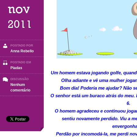
nov
2011
POSTADO POR
Anna Rebello
POSTADO EM
Piadas
Um homem estava jogando golfe, quando
DISCUSSÃO
Olha adiante e vê uma mulher joga
Nenhum
Bom dia! Poderia me ajudar? Não s
em
comentário
O senhor está um buraco atrás do meu. 
GOLF
6.
O homem agradeceu e continuou jogan
sentiu novamente perdido. Viu a m
envergonh
Perdão por incomodá-la, me perdi no