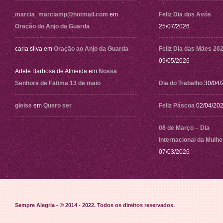
marcia_marciamp@hotmail.com
em
Feliz Dia dos Avós
Oração do Anjo da Guarda
25/07/2026
carla silva
em
Oração ao Anjo da Guarda
Feliz Dia das Mães 20
09/05/2026
Arlete Barbosa de Almeida
em
Nossa
Senhora de Fatima 13 de maio
Dia do Trabalho
30/04/
gleise
em
Quero ser
Feliz Páscoa
02/04/20
08 de Março – Dia
Internacional da Mulhe
07/03/2026
Sempre Alegria - © 2014 - 2022
. Todos os direitos reservados.