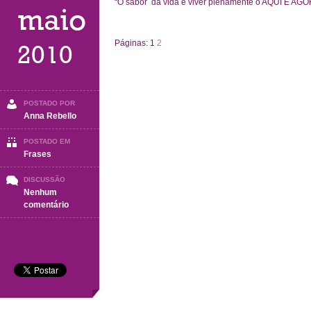
“O sabor da vida é viver plenamente o AQUI E AGOR
maio
Páginas:
1
2
2010
POSTADO POR
Anna Rebello
POSTADO EM
Frases
DISCUSSÃO
Nenhum
em
comentário
Frases